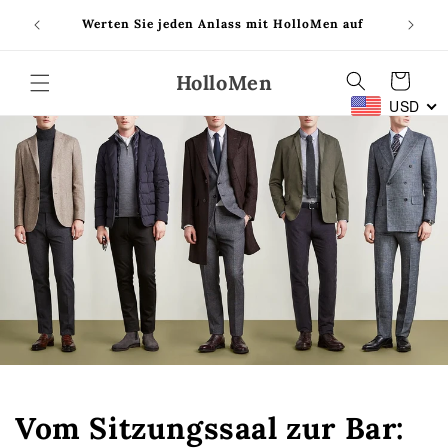
Direkt
Hören Sie, was unsere Kunden sagen – sehen Sie
zum
n auf
sich unsere Seite mit Erfahrungsberichten an!
Inhalt
HolloMen
Warenkorb
USD
Vom Sitzungssaal zur Bar: