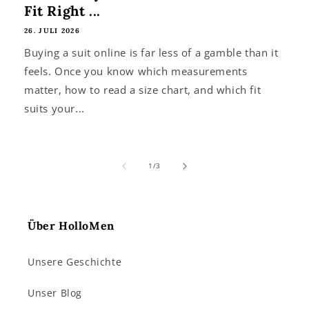
Fit Right ...
26. JULI 2026
Buying a suit online is far less of a gamble than it
feels. Once you know which measurements
matter, how to read a size chart, and which fit
suits your...
von
1
/
3
Über HolloMen
Unsere Geschichte
Unser Blog