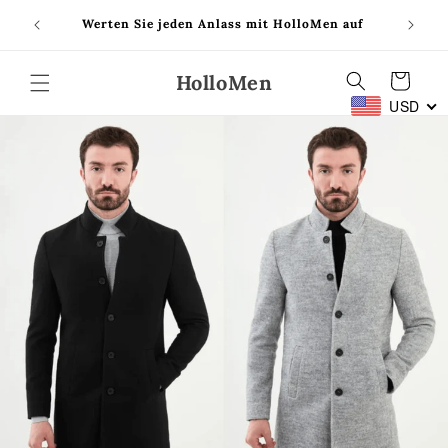
Direkt
Hören S
zum
Werten Sie jeden Anlass mit HolloMen auf
sich uns
Inhalt
HolloMen
Warenkorb
USD